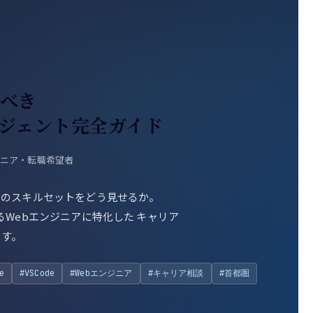
べき
ージェント完全ガイド
ジニア・転職希望者
たのスキルセットをどう見せるか。
eを駆使するWebエンジニアに特化した キャリア
ます。
e
#VSCode
#Webエンジニア
#キャリア相談
#首都圏