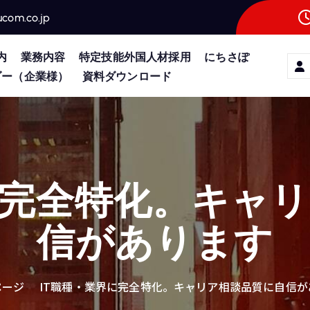
ucom.co.jp
内
業務内容
特定技能外国人材採用
にちさぽ
ダー（企業様）
資料ダウンロード
に完全特化。キャ
信があります
ページ
IT職種・業界に完全特化。キャリア相談品質に自信が