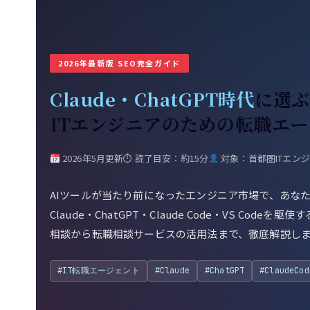
2026年最新版 SEO完全ガイド
Claude・ChatGPT時代
に選ぶ
ITエンジニアのための転職エ
2026年5月更新
⏱ 読了目安：約15分
対象：首都圏ITエン
AIツールが当たり前になったエンジニア市場で、あな
Claude・ChatGPT・Claude Code・VS Cod
相談から転職相談サービスの活用法まで、徹底解説し
#IT転職エージェント
#Claude
#ChatGPT
#ClaudeCod