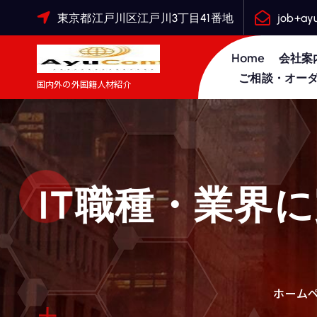
コ
東京都江戸川区江戸川3丁目41番地
job+ay
ン
テ
Home
会社案
ン
ご相談・オー
国内外の外国籍人材紹介
ツ
へ
ス
キ
ッ
プ
IT職種・業界
ホーム