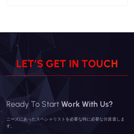
L
E
T
’
S
G
E
T
I
N
T
O
U
C
H
Ready To Start
Work With Us?
ニーズにあったスペシャリストを必要な時に必要な分派遣しま
す。