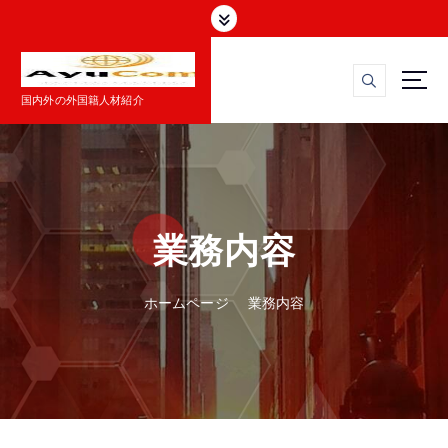
コ
ン
テ
ン
ツ
国内外の外国籍人材紹介
へ
ス
キ
ッ
プ
業務内容
ホームページ
業務内容