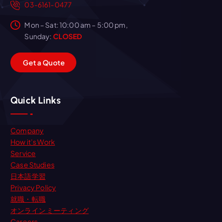
03-6161-0477
Mon – Sat: 10:00 am – 5:00 pm,
Sunday:
CLOSED
G
e
t
a
Q
u
o
t
e
Quick Links
Company
How it’s Work
Service
Case Studies
日本語学習
Privacy Policy
就職・転職
オンライン ミーティング
Careers