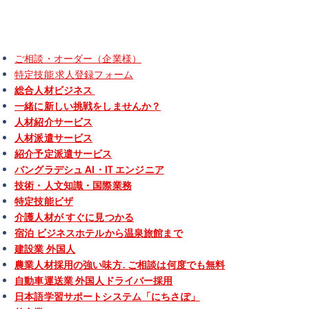
ご相談・オーダー（企業様）
特定技能 求人登録フォーム
総合人材ビジネス
一緒に新しい挑戦をしませんか？
人材紹介サービス
人材派遣サービス
紹介予定派遣サービス
バングラデシュ AI・IT エンジニア
技術・人文知識・国際業務
特定技能ビザ
介護人材が すぐに見つかる
宿泊 ビジネスホテルから温泉旅館まで
建設業 外国人
農業人材採用の強い味方. ご相談は何度でも無料
自動車運送業 外国人ドライバー採用
日本語学習サポートシステム「にちさぽ」