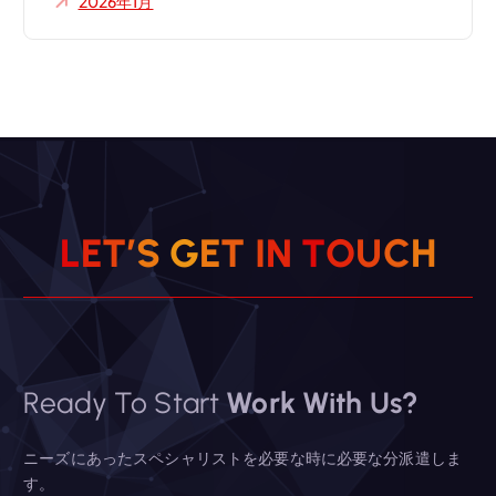
2026年1月
L
E
T
’
S
G
E
T
I
N
T
O
U
C
H
Ready To Start
Work With Us?
ニーズにあったスペシャリストを必要な時に必要な分派遣しま
す。