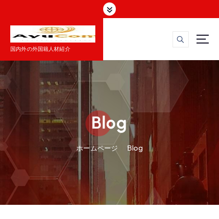
コ
ン
テ
ン
ツ
国内外の外国籍人材紹介
へ
ス
キ
ッ
プ
Blog
ホームページ
Blog