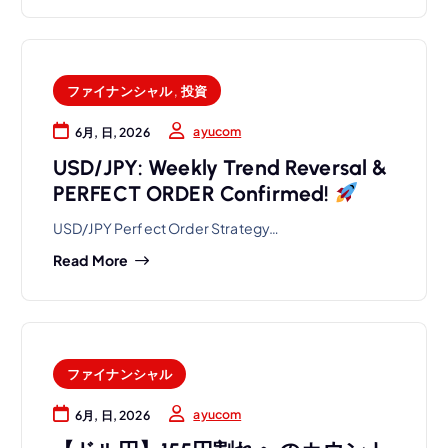
ファイナンシャル
,
投資
ayucom
6月, 日, 2026
USD/JPY: Weekly Trend Reversal &
PERFECT ORDER Confirmed!
USD/JPY Perfect Order Strategy…
Read More
ファイナンシャル
ayucom
6月, 日, 2026