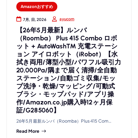
Amazonおすすめ
ayucom
7月, 日, 2026
【26年5月最新】ルンバ
（Roomba） Plus 415 Combo ロボ
ット + AutoWash™ 充電ステーシ
ョン アイロボット（iRobot）【水
拭き両用/薄型小型/パワフル吸引力
20,000Pa/隅まで届く清掃/全自動
ステーション/自動ゴミ収集/モッ
プ洗浄・乾燥/マッピング/可動式
ブラシ・モップパッド/アプリ操
作/Amazon.co.jp購入時12ヶ月保
証/G285060】
26年5月最新ルンバ（Roomba）Plus 415 Com…
Read More