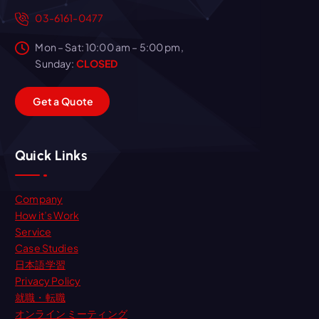
03-6161-0477
Mon – Sat: 10:00 am – 5:00 pm,
Sunday:
CLOSED
G
e
t
a
Q
u
o
t
e
Quick Links
Company
How it’s Work
Service
Case Studies
日本語学習
Privacy Policy
就職・転職
オンライン ミーティング