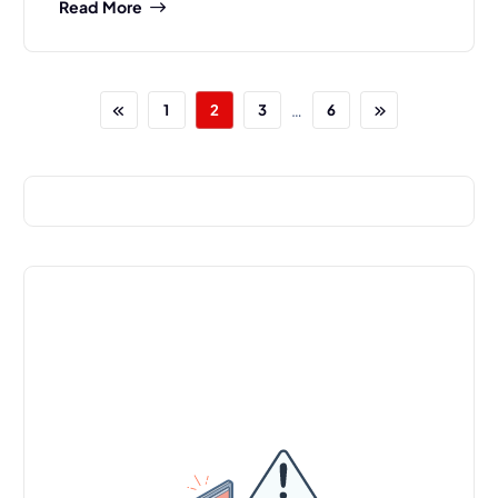
Read More
…
1
2
3
6